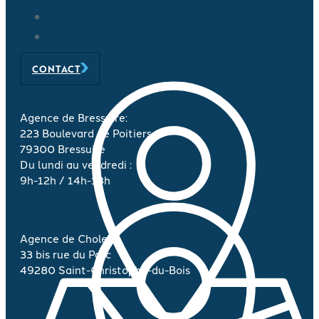
CONTACT
Agence de Bressuire:
223 Boulevard de Poitiers
79300 Bressuire
Du lundi au vendredi :
9h-12h / 14h-18h
Agence de Cholet :
33 bis rue du Parc
49280 Saint-Christophe-du-Bois