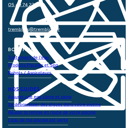
05 49 74 23 70
tremblais@tremblais.fr
BOUTIQUE
Traitement de l'eau
Produits Piscines et Spa
Robots / Aspirateurs
NOS GUIDES
Assurer une eau claire et saine
Se débarrasser des algues dans votre piscine
Réussir la remise en route de votre piscine
L’eau de ma piscine est verte