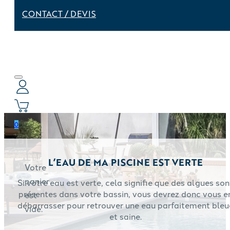
CONTACT / DEVIS
0
L’EAU DE MA PISCINE EST VERTE
Votre
panier
Si votre eau est verte, cela signifie que des algues son
présentes dans votre bassin, vous devrez donc vous e
est
débarrasser pour retrouver une eau parfaitement bleu
vide.
et saine.