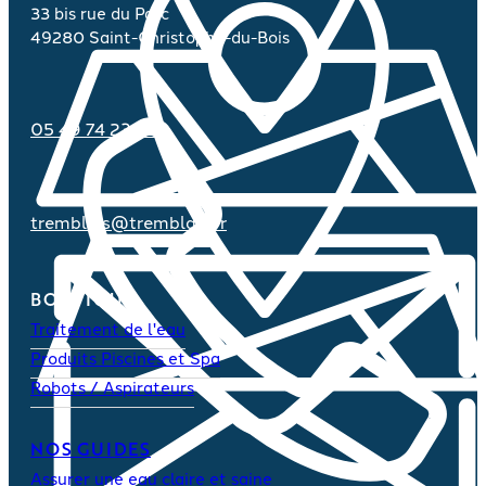
33 bis rue du Parc
49280 Saint-Christophe-du-Bois
05 49 74 23 70
tremblais@tremblais.fr
BOUTIQUE
Traitement de l'eau
Produits Piscines et Spa
Robots / Aspirateurs
NOS GUIDES
Assurer une eau claire et saine