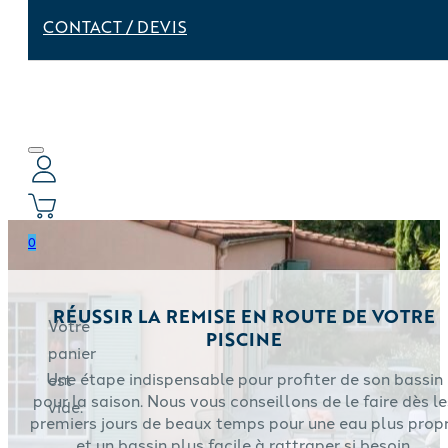
CONTACT / DEVIS
0
RÉUSSIR LA REMISE EN ROUTE DE VOTRE
Votre
PISCINE
panier
Une étape indispensable pour profiter de son bassin
est
pour la saison. Nous vous conseillons de le faire dès le
vide.
premiers jours de beaux temps pour une eau plus prop
et un bassin plus facile à rattraper si besoin.