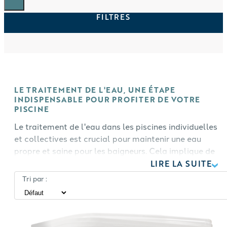
FILTRES
LE TRAITEMENT DE L'EAU, UNE ÉTAPE
INDISPENSABLE POUR PROFITER DE VOTRE
PISCINE
Le traitement de l'eau dans les piscines individuelles
et collectives est crucial pour maintenir une eau
propre et saine pour les baigneurs. Cela implique de
contrôler les niveaux de pH, de chlore et de
LIRE LA SUITE
désinfectant dans l'eau, ainsi que de maintenir le
Tri par :
bon niveau d'eau dans la piscine. Il est important de
suivre les instructions du fabricant de la piscine pour
s'assurer que l'eau est traitée correctement. Les
tests réguliers de l'eau sont également