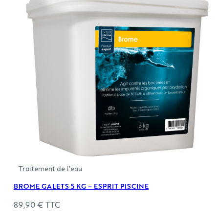
recommandés pour s'assurer que les niveaux sont
corrects. En cas de doute, il est conseillé de faire
appel à un professionnel pour vous aider à traiter
l'eau de votre piscine. Le traitement adéquat de
l'eau garantit une expérience de baignade
confortable et agréable pour tous les utilisateurs du
bassin.
Traitement de l'eau
BROME GALETS 5 KG – ESPRIT PISCINE
89,90
€
TTC