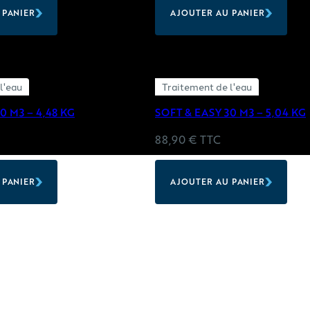
 PANIER
AJOUTER AU PANIER
l'eau
Traitement de l'eau
0 M3 – 4,48 KG
SOFT & EASY 30 M3 – 5,04 KG
88,90
€
TTC
 PANIER
AJOUTER AU PANIER