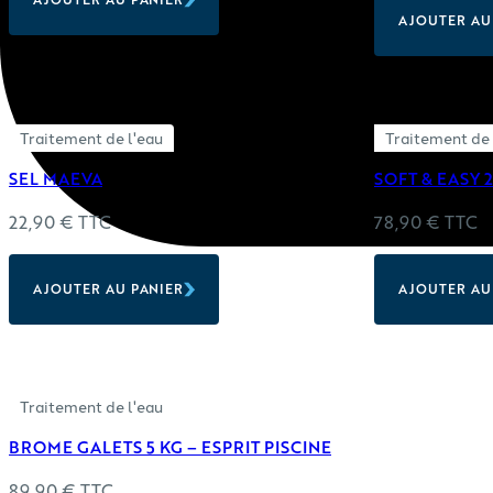
AJOUTER AU
Traitement de l'eau
Traitement de 
SEL MAEVA
SOFT & EASY 2
22,90
€
TTC
78,90
€
TTC
AJOUTER AU PANIER
AJOUTER AU
Traitement de l'eau
BROME GALETS 5 KG – ESPRIT PISCINE
89,90
€
TTC