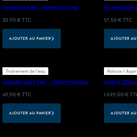
PH MOINS 5 KG – ESPRIT PISCINE
PH MOINS 20 L
20,90
€
TTC
57,50
€
TTC
AJOUTER AU PANIER
AJOUTER AU
Traitement de l'eau
Robots / Aspir
CHLORE LENT 5 KG – ESPRIT PISCINE
ROBOT ZODIA
49,90
€
TTC
1 699,00
€
TT
AJOUTER AU PANIER
AJOUTER AU