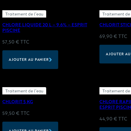
Traitement de l'eau
Traitement de 
CHLORE LIQUIDE 20 L – 9.6% – ESPRIT
CHLORIT STICK
PISCINE
69,90
€
TTC
57,50
€
TTC
AJOUTER AU
AJOUTER AU PANIER
Traitement de l'eau
Traitement de 
CHLORIT 5 KG
CHLORE RAPID
ESPRIT PISCI
59,50
€
TTC
44,90
€
TTC
AJOUTER AU PANIER