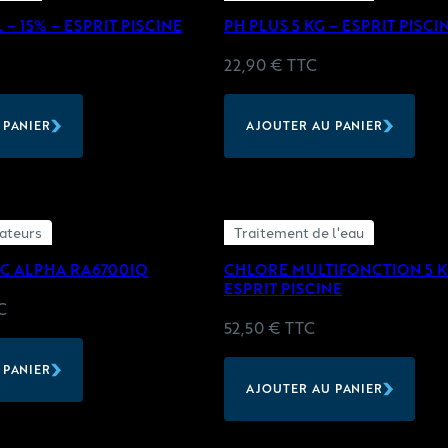
 – 15% – ESPRIT PISCINE
PH PLUS 5 KG – ESPRIT PISCI
22,90
€
TTC
 PANIER
AJOUTER AU PANIER
ateurs
Traitement de l'eau
C ALPHA RA6700IQ
CHLORE MULTIFONCTION 5 K
ESPRIT PISCINE
C
52,50
€
TTC
 PANIER
AJOUTER AU PANIER