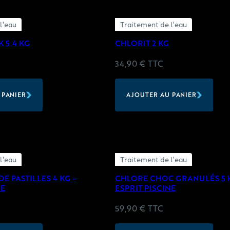
l'eau
Traitement de l'eau
 5.4 KG
CHLORIT 2 KG
34,90
€
TTC
 PANIER
AJOUTER AU PANIER
l'eau
Traitement de l'eau
E PASTILLES 4 KG –
CHLORE CHOC GRANULÉS 5 
NE
ESPRIT PISCINE
59,90
€
TTC