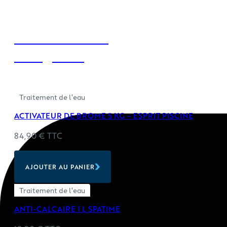
-
15%
Dans la même
-
Esprit
catégorie :
piscine
Traitement de l'eau
ACTIVATEUR DE BROME 5 KG – ESPRIT PISCINE
84,90
€
TTC
AJOUTER AU PANIER
Traitement de l'eau
ANTI-CALCAIRE 1 L SPATIME