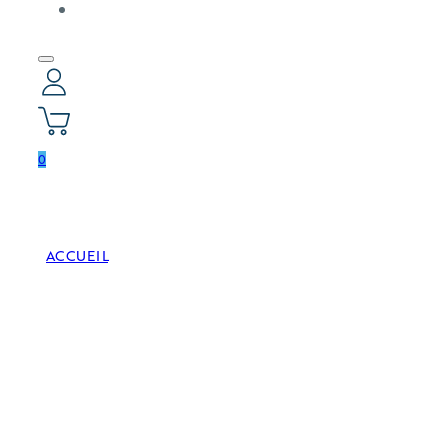
0
ACCUEIL
TRAITEMENT DE L'EAU
PH MOINS 20 L – 15% – 