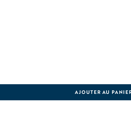
e
urs à 7,4.
tique.
AJOUTER AU PANIE