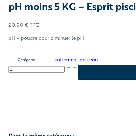
pH moins 5 KG – Esprit pisc
20,90
€
TTC
pH – poudre pour diminuer le pH
Traitement de l'eau
Catégorie :
quantité
de
pH
moins
5
KG
-
Esprit
piscine
Dans la même catégorie :