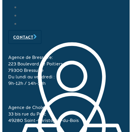
CONTACT
Agence de Bressuire:
223 Boulevard de Poitiers
79300 Bressuire
Du lundi au vendredi :
9h-12h / 14h-18h
Agence de Cholet :
33 bis rue du Parc
49280 Saint-Christophe-du-Bois