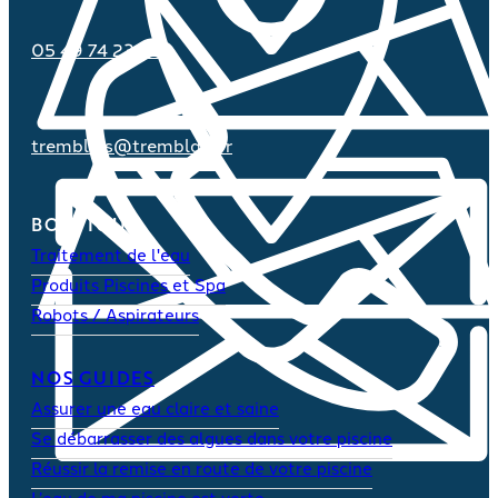
05 49 74 23 70
tremblais@tremblais.fr
BOUTIQUE
Traitement de l'eau
Produits Piscines et Spa
Robots / Aspirateurs
NOS GUIDES
Assurer une eau claire et saine
Se débarrasser des algues dans votre piscine
Réussir la remise en route de votre piscine
L’eau de ma piscine est verte