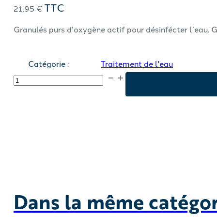
TTC
21,95
€
Granulés purs d’oxygène actif pour désinfécter l’eau.
Catégorie :
Traitement de l'eau
quantité
de
Oxygène
actif
granulés
1
Kg
SPATIME
Dans la même catégori