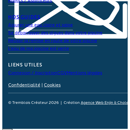
Robots / Aspirateurs
NOS GUIDES
Assurer une eau claire et saine
Se débarrasser des algues dans votre piscine
Réussir la remise en route de votre piscine
L’eau de ma piscine est verte
LIENS UTILES
Connexion / Inscription
CGV
Mentions légales
Confidentialité
|
Cookies
© Tremblais Créateur 2026 | Création
Agence Web Enjin à Chole