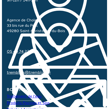
Agence de Cholet :
33 bis rue du Parc
49280 Saint-Christophe-du-Bois
05 49 74 23 70
tremblais@tremblais.fr
BOUTIQUE
Traitement de l'eau
Produits Piscines et Spa